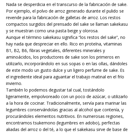
Nada se desperdicia en el transcurso de la fabricación de sake.
Por ejemplo, el polvo de arroz generado durante el pulido se
revende para la fabricación de galletas de arroz. Los restos
compactos surgidos del prensado del sake se llaman sakekasu
y se muestran como una pasta beige y olorosa.
Aunque el término sakekasu significa “los restos del sake”, no
hay nada que despreciar en ello. Rico en proteína, vitaminas
B1, B2, B6, fibras vegetales, diferentes minerales y
aminoácidos, los productores de sake son los primeros en
utilizarlo, incorporándolo en sus sopas o en las ollas, dándoles
de este modo un gusto dulce y un ligero perfume de sake. Es
el ingrediente ideal para aguantar el trabajo matinal en el frío
invierno.
También lo podemos degustar tal cual, tostándolo
ligeramente, empolvoreado con un poco de azúcar, o utilizarlo
a la hora de cocinar. Tradicionalmente, servía para marinar las
legumbres conservándolas gracias al alcohol que contenía, y
procurándoles elementos nutritivos. En numerosas regiones,
encontramos tsukemono (legumbres en adobo), perfectas
aliadas del arroz o del té, a lo que el sakekasu sirve de base de