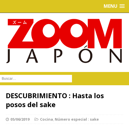
MENU
Buscar :
DESCUBRIMIENTO : Hasta los
posos del sake
05/06/2019
Cocina
,
Número especial : sake