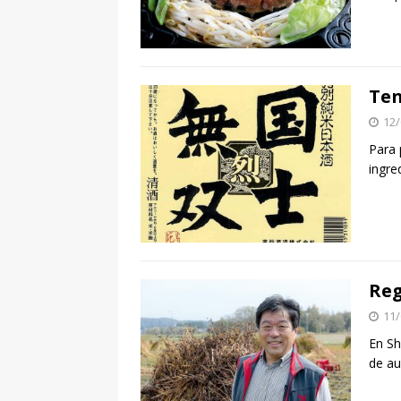
Ten
12/
Para 
ingre
Reg
11/
En Sh
de au