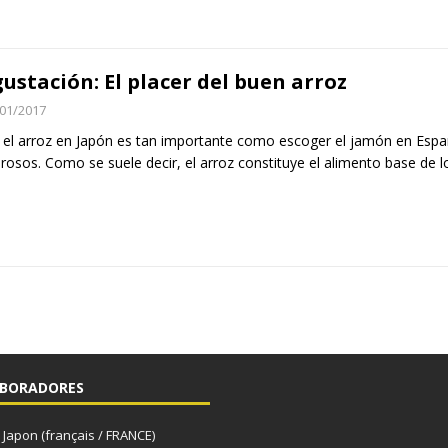
ustación: El placer del buen arroz
01/2017
r el arroz en Japón es tan importante como escoger el jamón en Españ
osos. Como se suele decir, el arroz constituye el alimento base de 
BORADORES
apon (français / FRANCE)