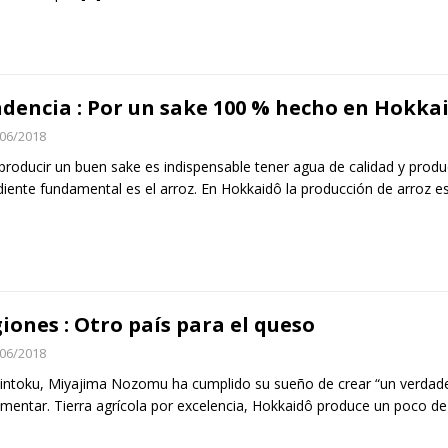
dencia : Por un sake 100 % hecho en Hokka
06/2018
producir un buen sake es indispensable tener agua de calidad y prod
diente fundamental es el arroz. En Hokkaidô la producción de arroz e
iones : Otro país para el queso
06/2018
intoku, Miyajima Nozomu ha cumplido su sueño de crear “un verdade
mentar. Tierra agrícola por excelencia, Hokkaidô produce un poco d