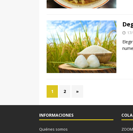
Deg
17/
Elegi
numer
1
2
»
INFORMACIONES
COLA
Quiénes somos
ZOOM J