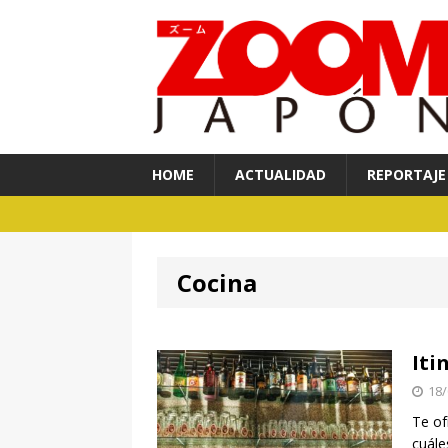
HOME
ACTUALIDAD
REPORTAJE
Cocina
gourmand
Iti
18/
Te of
cuále