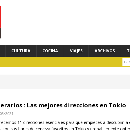
CULTURA
COCINA
VIAJES
ARCHIVOS
T
Busc
nerarios : Las mejores direcciones en Tokio
03/2021
recemos 11 direcciones esenciales para que empieces a descubrir la
s son sus bares de cerveza favoritos en Tokio y probablemente obtend