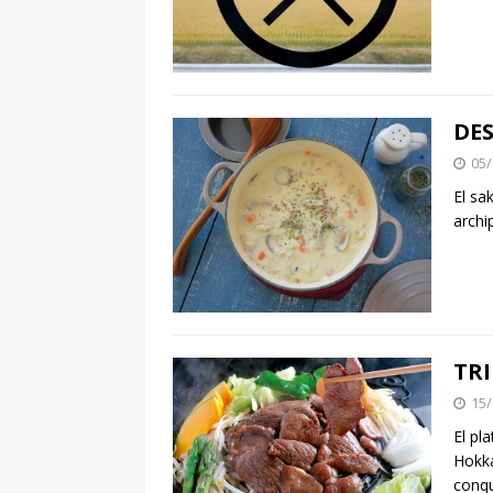
DES
05/
El sa
archi
TRI
15/
El pl
Hokka
conq