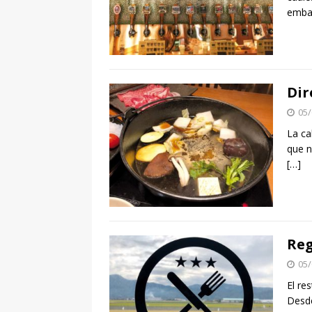
emba
Dir
05/
La ca
que n
[…]
Reg
05/
El re
Desde