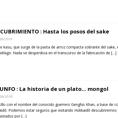
CUBRIMIENTO : Hasta los posos del sake
06/2019
ke kasu, que surge de la pasta de arroz compacta sobrante del sake,
piélago. Nada se desperdicia en el transcurso de la fabricación de
[…]
UNFO : La historia de un plato… mongol
06/2018
atillo con el nombre del conocido guerrero Genghis Khan, a base de co
idô. Podemos estar seguros que visitando Hokkaidô descubriremos 
uistados por
[…]