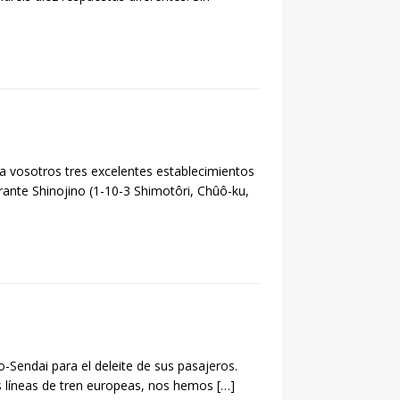
a vosotros tres excelentes establecimientos
rante Shinojino (1-10-3 Shimotôri, Chûô-ku,
o-Sendai para el deleite de sus pasajeros.
as líneas de tren europeas, nos hemos
[…]