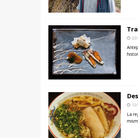
Tra
22/
Antep
histo
Des
12/
La re
misma