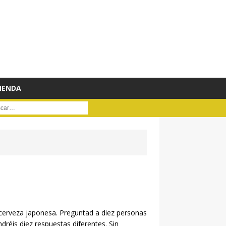
IENDA
ar :
 cerveza japonesa. Preguntad a diez personas
réis diez respuestas diferentes. Sin