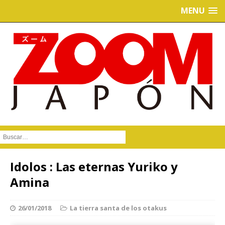
MENU
Buscar :
Idolos : Las eternas Yuriko y
Amina
26/01/2018
La tierra santa de los otakus