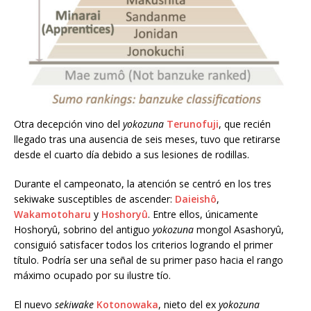
Otra decepción vino del
yokozuna
Terunofuji
, que recién
llegado tras una ausencia de seis meses, tuvo que retirarse
desde el cuarto día debido a sus lesiones de rodillas.
Durante el campeonato, la atención se centró en los tres
sekiwake susceptibles de ascender:
Daieishô
,
Wakamotoharu
y
Hoshoryû
. Entre ellos, únicamente
Hoshoryû, sobrino del antiguo
yokozuna
mongol Asashoryû,
consiguió satisfacer todos los criterios logrando el primer
título. Podría ser una señal de su primer paso hacia el rango
máximo ocupado por su ilustre tío.
El nuevo
sekiwake
Kotonowaka
, nieto del ex
yokozuna