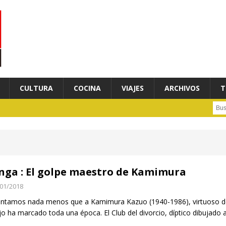
CULTURA
COCINA
VIAJES
ARCHIVOS
T
Busc
ga : El golpe maestro de Kamimura
01/2018
ntamos nada menos que a Kamimura Kazuo (1940-1986), virtuoso de lí
jo ha marcado toda una época. El Club del divorcio, díptico dibujado