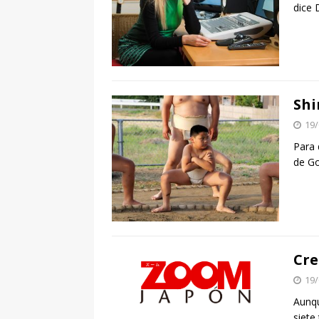
dice 
Shi
19/
Para 
de Go
Cre
19/
Aunqu
siete