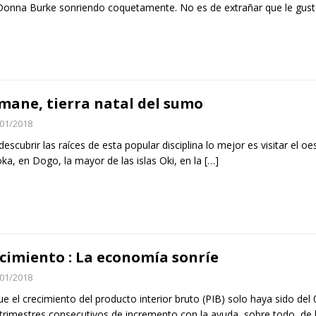
Donna Burke sonriendo coquetamente. No es de extrañar que le gust
mane, tierra natal del sumo
01/2018
descubrir las raíces de esta popular disciplina lo mejor es visitar el oe
ka, en Dogo, la mayor de las islas Oki, en la
[…]
cimiento : La economía sonríe
01/2018
e el crecimiento del producto interior bruto (PIB) solo haya sido del 
 trimestres consecutivos de incremento con la ayuda, sobre todo, de 