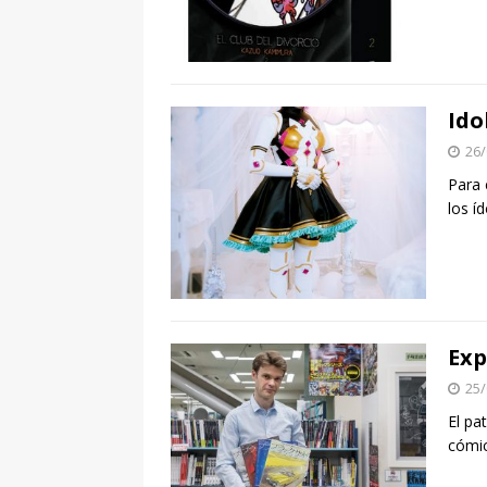
Ido
26/
Para 
los í
Exp
25/
El pa
cómic