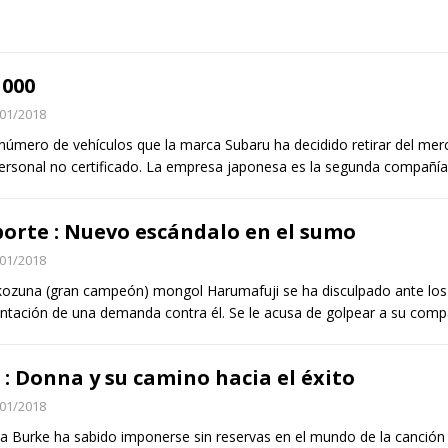
 000
01/2018
 número de vehículos que la marca Subaru ha decidido retirar del me
ersonal no certificado. La empresa japonesa es la segunda compañí
orte : Nuevo escándalo en el sumo
01/2018
kozuna (gran campeón) mongol Harumafuji se ha disculpado ante los
ntación de una demanda contra él. Se le acusa de golpear a su com
 : Donna y su camino hacia el éxito
01/2018
 Burke ha sabido imponerse sin reservas en el mundo de la canción y