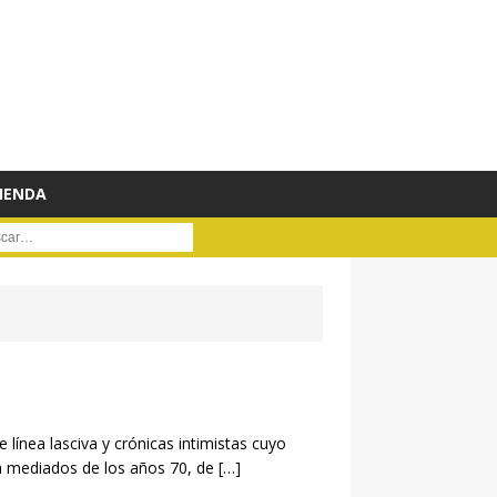
IENDA
ar :
nea lasciva y crónicas intimistas cuyo
 a mediados de los años 70, de
[…]