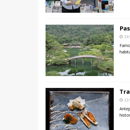
Pas
23/
Famos
habit
Tra
22/
Antep
histo