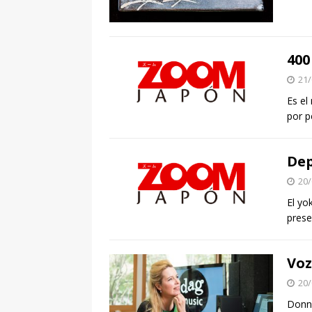
400
21/
Es el
por p
Dep
20/
El yo
prese
Voz
20/
Donna