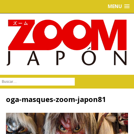
MENU
Buscar :
oga-masques-zoom-japon81