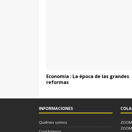
Economía : La época de las grandes
reformas
INFORMACIONES
COLA
Quiénes somos
ZOOM J
ZOOM J
Contáctenos