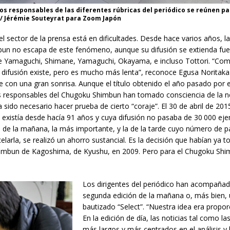
 los responsables de las diferentes rúbricas del periódico se reúnen pa
. / Jérémie Souteyrat para Zoom Japón
sector de la prensa está en dificultades. Desde hace varios años, la d
un no escapa de este fenómeno, aunque su difusión se extienda fuera
 de Yamaguchi, Shimane, Yamaguchi, Okayama, e incluso Tottori. “Com
la difusión existe, pero es mucho más lenta”, reconoce Egusa Noritak
de con una gran sonrisa. Aunque el título obtenido el año pasado por e
s responsables del Chugoku Shimbun han tomado consciencia de la ne
a sido necesario hacer prueba de cierto “coraje”. El 30 de abril de 201
al existía desde hacía 91 años y cuya difusión no pasaba de 30 000 ej
a de la mañana, la más importante, y la de la tarde cuyo número de pá
celarla, se realizó un ahorro sustancial. Es la decisión que habían y
himbun de Kagoshima, de Kyushu, en 2009. Pero para el Chugoku Shim
Los dirigentes del periódico han acompañad
segunda edición de la mañana o, más bien,
bautizado “Select”. “Nuestra idea era propor
En la edición de día, las noticias tal como la
más largos y más centrados en el análisis y l