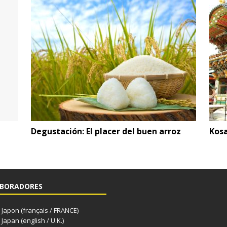
Degustación: El placer del buen arroz
Kosa
BORADORES
apon (français / FRANCE)
apan (english / U.K.)