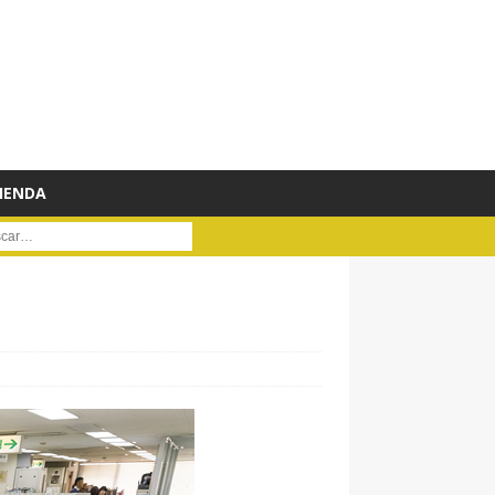
IENDA
ar :