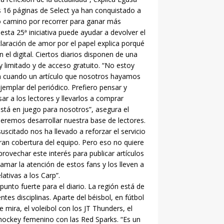
s 16 páginas de Select ya han conquistado a
o camino por recorrer para ganar más
sta 25ª iniciativa puede ayudar a devolver el
claración de amor por el papel explica porqué
el digital. Ciertos diarios disponen de una
limitado y de acceso gratuito. “No estoy
en cuando un artículo que nosotros hayamos
emplar del periódico. Prefiero pensar y
ar a los lectores y llevarlos a comprar
está en juego para nosotros”, asegura el
ueremos desarrollar nuestra base de lectores.
uscitado nos ha llevado a reforzar el servicio
ran cobertura del equipo. Pero eso no quiere
rovechar este interés para publicar artículos
amar la atención de estos fans y los lleven a
lativas a los Carp”.
unto fuerte para el diario. La región está de
ntes disciplinas. Aparte del béisbol, en fútbol
 mira, el voleibol con los JT Thunders, el
 hockey femenino con las Red Sparks. “Es un