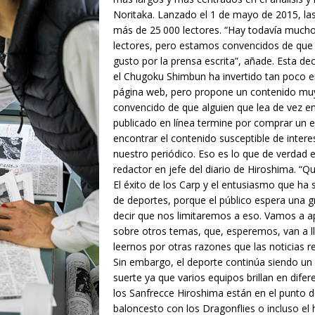
Noritaka. Lanzado el 1 de mayo de 2015, la
más de 25 000 lectores. “Hay todavía much
lectores, pero estamos convencidos de que e
gusto por la prensa escrita”, añade. Esta de
el Chugoku Shimbun ha invertido tan poco en 
página web, pero propone un contenido muy 
convencido de que alguien que lea de vez 
publicado en línea termine por comprar un ej
encontrar el contenido susceptible de interes
nuestro periódico. Eso es lo que de verdad 
redactor en jefe del diario de Hiroshima. “Q
El éxito de los Carp y el entusiasmo que ha s
de deportes, porque el público espera una g
decir que nos limitaremos a eso. Vamos a ap
sobre otros temas, que, esperemos, van a ll
leernos por otras razones que las noticias re
Sin embargo, el deporte continúa siendo un p
suerte ya que varios equipos brillan en difere
los Sanfrecce Hiroshima están en el punto de
baloncesto con los Dragonflies o incluso el