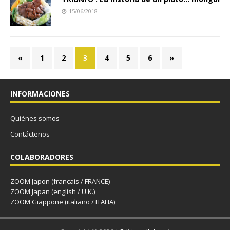
15/06/2018
«
1
2
3
4
5
6
»
INFORMACIONES
Quiénes somos
Contáctenos
COLABORADORES
ZOOM Japon (français / FRANCE)
ZOOM Japan (english / U.K.)
ZOOM Giappone (italiano / ITALIA)