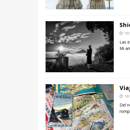
Shi
18/
Las e
Mi am
Via
18/
Del n
rompe