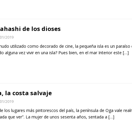
ahashi de los dioses
01/2019
udo utilizado como decorado de cine, la pequeña isla es un paraíso 
o alguna vez vivir en una isla? Pues bien, en el mar Interior este
[…]
, la costa salvaje
01/2019
e los lugares más pintorescos del país, la península de Oga vale real
ada que ver”. La mujer de unos sesenta años, sentada a
[…]