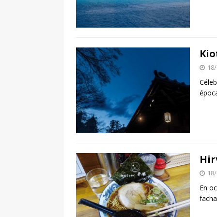
Kio
18/
Céleb
época
Hir
18/
En oc
facha