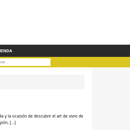
IENDA
ar :
 y la ocasión de descubrir el art de vivre de
apón,
[…]