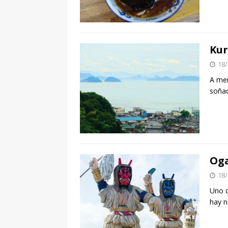
Kur
18/
A men
soñad
Oga
18/
Uno d
hay n