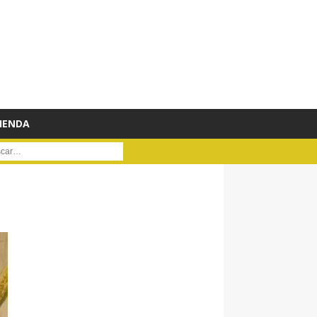
IENDA
ar :