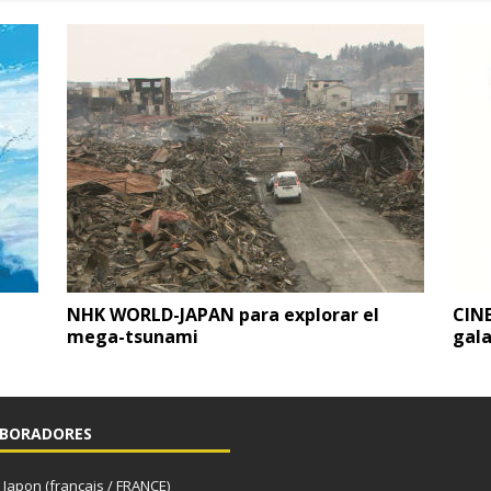
NHK WORLD-JAPAN para explorar el
CINE
mega-tsunami
gal
BORADORES
apon (français / FRANCE)